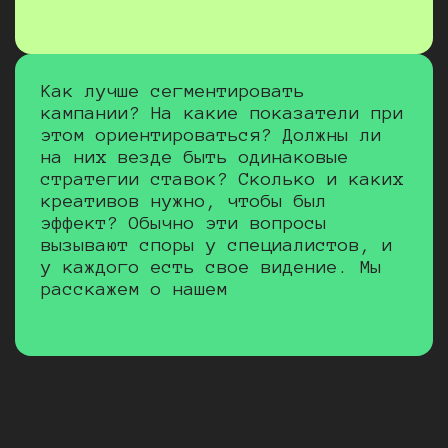
Как лучше сегментировать
кампании? На какие показатели при
этом ориентироваться? Должны ли
на них везде быть одинаковые
стратегии ставок? Сколько и каких
креативов нужно, чтобы был
эффект? Обычно эти вопросы
вызывают споры у специалистов, и
у каждого есть свое видение. Мы
расскажем о нашем