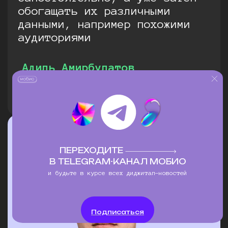
обогащать их различными
данными, например похожими
аудиториями
Адиль Амирбулатов
коммерческий директор
Мобио
ПЕРЕХОДИТЕ
В TELEGRAM-КАНАЛ МОБИО
и будьте в курсе всех диджитал-новостей
Подписаться