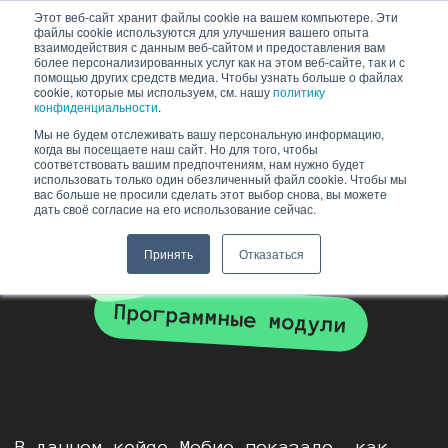
Skip
Этот веб-сайт хранит файлы cookie на вашем компьютере. Эти
файлы cookie используются для улучшения вашего опыта
to
взаимодействия с данным веб-сайтом и предоставления вам
content
более персонализированных услуг как на этом веб-сайте, так и с
помощью других средств медиа. Чтобы узнать больше о файлах
cookie, которые мы используем, см. нашу
политику
конфиденциальности
.
Мы не будем отслеживать вашу персональную информацию,
когда вы посещаете наш сайт. Но для того, чтобы
КЕЙС МОБИО
соответствовать вашим предпочтениям, нам нужно будет
использовать только один обезличенный файл cookie. Чтобы мы
вас больше не просили сделать этот выбор снова, вы можете
И HOFF (РСЯ)
дать своё согласие на его использование сейчас.
Принять
Отказаться
РСЯ
Программные модули
В данном кейсе Мобио показало, как