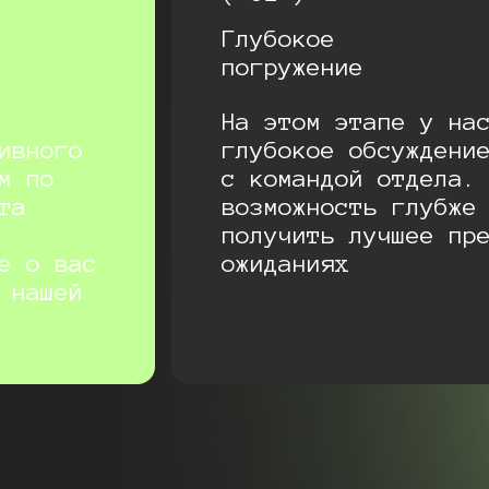
Глубокое
погружение
На этом этапе у на
ивного
глубокое обсуждени
м по
с командой отдела.
та
возможность глубже
получить лучшее пр
е о вас
ожиданиях
 нашей