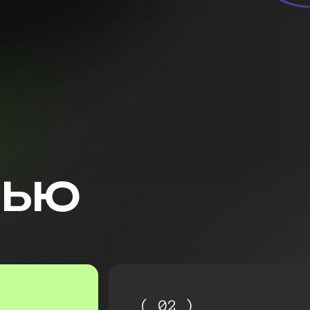
ВЬЮ
( 02 )