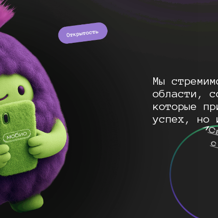
Мы стремим
области, с
которые пр
успех, но 
С
с