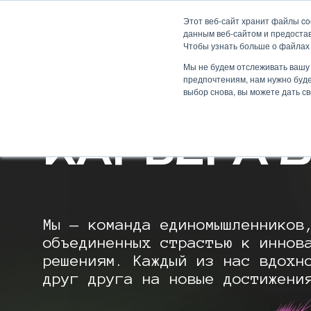
Skip
Этот веб-сайт хранит файлы co
to
данным веб-сайтом и предостав
ИИ-подход
Услуги
О 
content
Чтобы узнать больше о файлах 
Мы не будем отслеживать вашу 
предпочтениям, нам нужно буде
выбор снова, вы можете дать св
КАРЬЕРА
Мы — команда единомышленников
объединенных страстью к иннов
решениям. Каждый из нас вдохн
друг друга на новые достижени