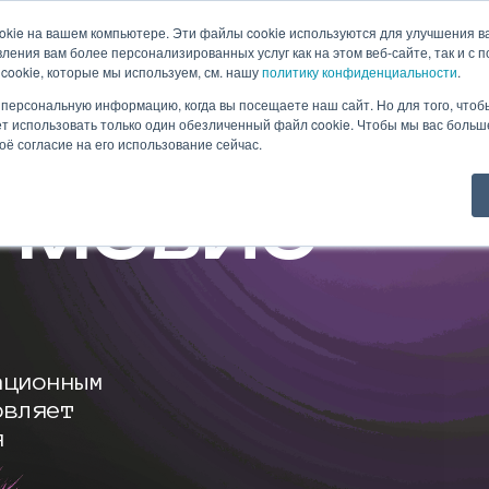
okie на вашем компьютере. Эти файлы cookie используются для улучшения в
ления вам более персонализированных услуг как на этом веб-сайте, так и с 
нас
Кейсы
Новости
Контакты
cookie, которые мы используем, см. нашу
политику конфиденциальности
.
персональную информацию, когда вы посещаете наш сайт. Но для того, чтоб
т использовать только один обезличенный файл cookie. Чтобы мы вас больше
оё согласие на его использование сейчас.
В МОБИО
,
ационным
овляет
я