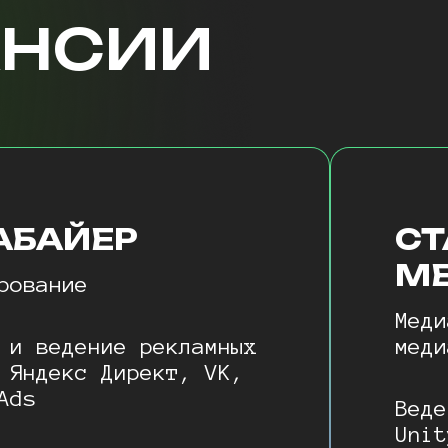
АНСИИ
АБАЙЕР
С
М
рование
Меди
 и ведение рекламных
меди
 Яндекс Директ, VK,
Ads
Веде
Unit