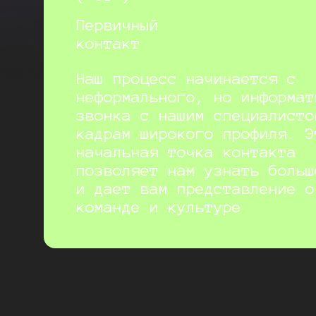
Первичный
контакт
Наш процесс начинается с
неформального, но информат
звонка с нашим специалисто
кадрам широкого профиля. Э
начальная точка контакта
позволяет нам узнать больш
и дает вам представление о
команде и культуре