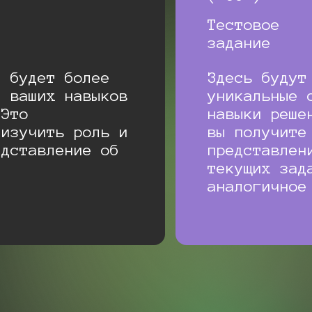
Тестовое
задание
с будет более
Здесь будут
е ваших навыков
уникальные 
 Это
навыки реше
 изучить роль и
вы получите
едставление об
представлен
текущих зад
аналогичное