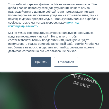
Skip
Этот веб-сайт хранит файлы cookie на вашем компьютере. Эти
файлы cookie используются для улучшения вашего опыта
to
взаимодействия с данным веб-сайтом и предоставления вам
content
более персонализированных услуг как на этом веб-сайте, так и с
помощью других средств медиа. Чтобы узнать больше о файлах
cookie, которые мы используем, см. нашу
политику
конфиденциальности
.
Мы не будем отслеживать вашу персональную информацию,
когда вы посещаете наш сайт. Но для того, чтобы
ПЛАТИТЕ В РУБЛЯХ
соответствовать вашим предпочтениям, нам нужно будет
использовать только один обезличенный файл cookie. Чтобы мы
И ПОЛУЧИТЕ ДОСТУП
вас больше не просили сделать этот выбор снова, вы можете
дать своё согласие на его использование сейчас.
К ИНОСТРАННЫМ
Принять
Отказаться
ПЛОЩАДКАМ
Обсудить
проект