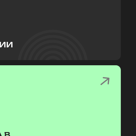
ГИИ
 В