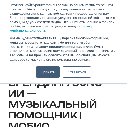
Skip
Этот веб-сайт хранит файлы cookie на вашем компьютере. Эти
файлы cookie используются для улучшения вашего опыта
to
взаимодействия с данным веб-сайтом и предоставления вам
content
более персонализированных услуг как на этом веб-сайте, так и с
помощью других средств медиа. Чтобы узнать больше о файлах
cookie, которые мы используем, см. нашу
политику
конфиденциальности
.
Мы не будем отслеживать вашу персональную информацию,
когда вы посещаете наш сайт. Но для того, чтобы
19.06.2024
соответствовать вашим предпочтениям, нам нужно будет
использовать только один обезличенный файл cookie. Чтобы мы
вас больше не просили сделать этот выбор снова, вы можете
РЕКЛАМА,
дать своё согласие на его использование сейчас.
КОНТЕНТ,
Принять
Отказаться
БРЕНДИНГ: SUNO
ИИ —
МУЗЫКАЛЬНЫЙ
ПОМОЩНИК |
МОБИО