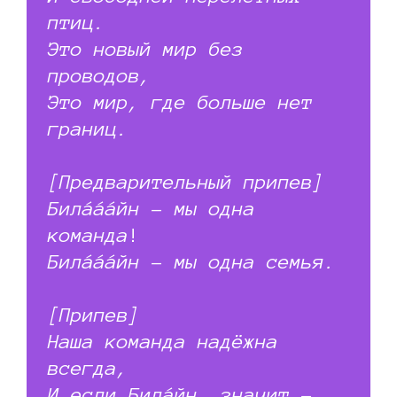
птиц.
Это новый мир без
проводов,
Это мир, где больше нет
границ.
[Предварительный припев]
Билáááйн – мы одна
команда
!
Билáááйн – мы одна семья.
[Припев]
Наша команда надёжна
всегда,
И если Билáйн, значит –