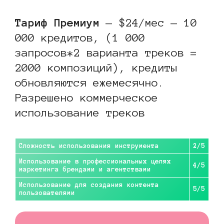
Тариф Премиум
— $24/мес — 10
000 кредитов, (1 000
запросов*2 варианта треков =
2000 композиций), кредиты
обновляются ежемесячно.
Разрешено коммерческое
использование треков
Сложность использования инструмента
2/5
Использование в профессиональных целях
4/5
маркетинга брендами и агентствами
Использование для создания контента
5/5
пользователями