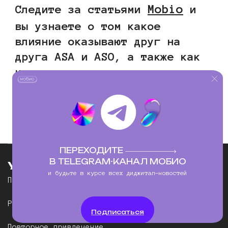
Mobio
Следите за статьями
и
вы узнаете о том какое
влияние оказывают друг на
друга ASA и ASO, а также как
и для чего использовать
Custom Product Pages.
ПЕРЕХОДИТЕ
В TELEGRAM-КАНАЛ МОБИО
Услуги
и будьте в курсе всех диджитал-новостей
Привлечение пользователей
Реклама в приложениях
Подписаться
Повторное привлечение