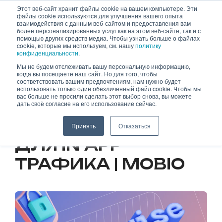
Skip
Этот веб-сайт хранит файлы cookie на вашем компьютере. Эти
файлы cookie используются для улучшения вашего опыта
to
взаимодействия с данным веб-сайтом и предоставления вам
content
более персонализированных услуг как на этом веб-сайте, так и с
помощью других средств медиа. Чтобы узнать больше о файлах
cookie, которые мы используем, см. нашу
политику
конфиденциальности
.
Мы не будем отслеживать вашу персональную информацию,
когда вы посещаете наш сайт. Но для того, чтобы
27.09.2023
соответствовать вашим предпочтениям, нам нужно будет
использовать только один обезличенный файл cookie. Чтобы мы
вас больше не просили сделать этот выбор снова, вы можете
FEEDWISE —
дать своё согласие на его использование сейчас.
ГОТОВОЕ РЕШЕНИЕ
Принять
Отказаться
ДЛЯ IN-APP
ТРАФИКА | MOBIO