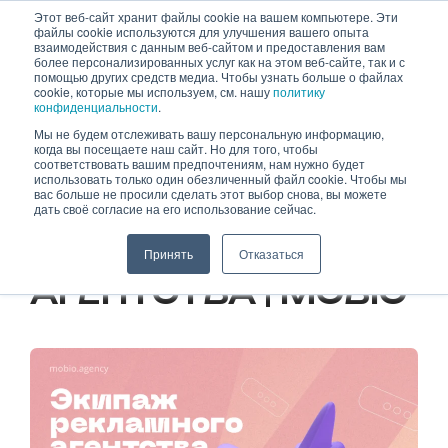
Skip
Этот веб-сайт хранит файлы cookie на вашем компьютере. Эти
файлы cookie используются для улучшения вашего опыта
to
взаимодействия с данным веб-сайтом и предоставления вам
content
более персонализированных услуг как на этом веб-сайте, так и с
помощью других средств медиа. Чтобы узнать больше о файлах
cookie, которые мы используем, см. нашу
политику
конфиденциальности
.
Мы не будем отслеживать вашу персональную информацию,
когда вы посещаете наш сайт. Но для того, чтобы
27.09.2023
соответствовать вашим предпочтениям, нам нужно будет
использовать только один обезличенный файл cookie. Чтобы мы
вас больше не просили сделать этот выбор снова, вы можете
ЭКИПАЖ
дать своё согласие на его использование сейчас.
РЕКЛАМНОГО
Принять
Отказаться
АГЕНТСТВА | MOBIO