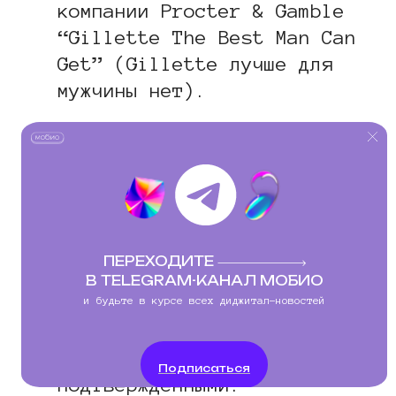
компании Procter & Gamble
“Gillette The Best Man Can
Get” (Gillette лучше для
мужчины нет).
Введение покупателя в
заблуждение и
предоставление
недостоверной
информации.
Реклама должна
ПЕРЕХОДИТЕ
быть точной и правдивой —
В TELEGRAM-КАНАЛ МОБИО
данные о цене, скидках,
и будьте в курсе всех диджитал-новостей
качестве и характеристиках
товара обязаны быть
Подписаться
подтвержденными.