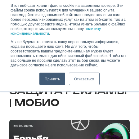
Skip
Этот веб-сайт хранит файлы cookie на вашем компьютере. Эти
файлы cookie используются для улучшения вашего опыта
to
взаимодействия с данным веб-сайтом и предоставления вам
content
более персонализированных услуг как на этом веб-сайте, так и с
помощью других средств медиа. Чтобы узнать больше о файлах
cookie, которые мы используем, см. нашу
политику
конфиденциальности
.
Мы не будем отслеживать вашу персональную информацию,
когда вы посещаете наш сайт. Но для того, чтобы
03.10.2023
соответствовать вашим предпочтениям, нам нужно будет
использовать только один обезличенный файл cookie. Чтобы мы
вас больше не просили сделать этот выбор снова, вы можете
ФРОД: МЕТОДЫ
дать своё согласие на его использование сейчас.
РАЗОБЛАЧЕНИЯ И
Принять
Отказаться
ЗАЩИТА РЕКЛАМЫ
| МОБИО