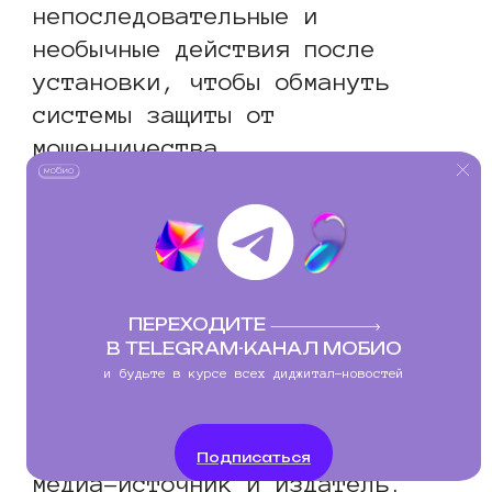
непоследовательные и
необычные действия после
установки, чтобы обмануть
системы защиты от
мошенничества.
Fraud Software:
выявляет
«нечеловеческое» поведение
почти в реальном времени и
блокирует его на исходном
ПЕРЕХОДИТЕ
уровне. Поведенческие модели
В TELEGRAM-КАНАЛ МОБИО
и будьте в курсе всех диджитал-новостей
отслеживаются и распознаются
на нескольких уровнях, таких
как приложение, регион,
Подписаться
медиа-источник и издатель.